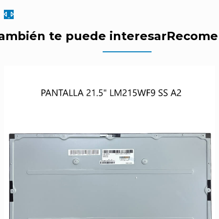
Anterior
Siguiente
ambién te puede interesar
Recome